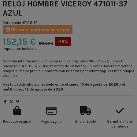
RELOJ HOMBRE VICEROY 471011-37
AZUL
Referencia
471011-37
Últimas unidades en stock
152,15 €
-15%
179,00 €
Impuestos incluidos
Garantía internacional 2 años en relojes originales VICEROY. ¿Quieres tú
nuevo reloj 471011-37 VICEROY antes de 72 horas? En Carex Joyeros tenemos
relojes al mejor precio. Contacta con nosotros por Whatsapp.
Ver más relojes
VICEROY
.
Haz tu pedido ahora y recíbelo entre el
lunes, 10 de agosto de 2026
y el
miÃ©rcoles, 12 de agosto de 2026
.
Producto original
Pago seguro
Envío rápido
Garantía oficial
de fabrica