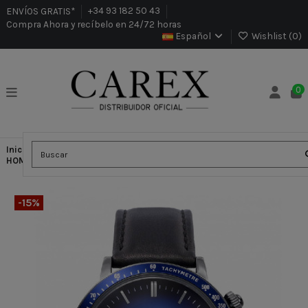
ENVÍOS GRATIS*
+34 93 182 50 43
Compra Ahora y recíbelo en 24/72 horas
Español
Wishlist (
0
)
0
Inicio
Relojes
MARCAS
Viceroy Relojes
RELOJ
HOMBRE VICEROY 471011-37 AZUL
-15%