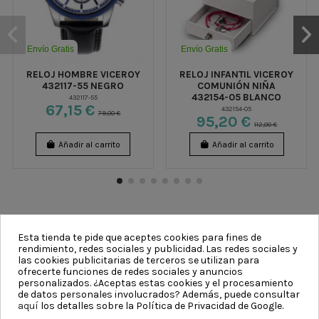
Envío Gratis
Envío Gratis
RELOJ HOMBRE VICEROY
RELOJ INFANTIL VICEROY
432117-55 NEGRO
COMUNIÓN NIÑA
432154-05 BLANCO
432117-55
67,15 €
432154-05
79,00 €
95,20 €
112,00 €
Añadir al carrito
Añadir al carrito
Esta tienda te pide que aceptes cookies para fines de
rendimiento, redes sociales y publicidad. Las redes sociales y
las cookies publicitarias de terceros se utilizan para
CATEGORÍAS
ofrecerte funciones de redes sociales y anuncios
personalizados. ¿Aceptas estas cookies y el procesamiento
de datos personales involucrados? Además, puede consultar
INFORMACIÓN
aquí
los detalles sobre la Política de Privacidad de Google.