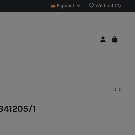
Español
Wishlist (
0
)
B41205/1