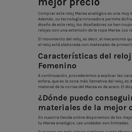
mejor precio
Comprar este reloj Marea analógico es una muy b
Además, su tecnología innovadora permite disfrut
diseño de este reloj, los diseñadores se han insp
relojes son una extensión de la ropa Marea. Los r
El movimiento del reloj, es decir, el mecanismo q
el reloj está elaborada con materiales de primerís
Características del rel
Femenino
A continuación, procederemos a explicar las cara
esfera, que es la zona más llamativa del reloj, es
material de la correa del Marea es de acero. El di
¿Dónde puedo conseguir 
materiales de la mejor 
En nuestra tienda online disponemos de los mejo
tu Marea analógico. Las unidades son limitadas.
Si quieres ver más relojes similares a este Marea 