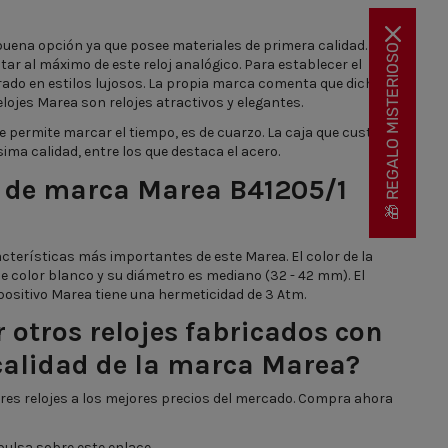
uena opción ya que posee materiales de primera calidad.
🎁 REGALO MISTERIOSO
ar al máximo de este reloj analógico. Para establecer el
irado en estilos lujosos. La propia marca comenta que dichos
elojes Marea son relojes atractivos y elegantes.
ue permite marcar el tiempo, es de cuarzo. La caja que custodia
ima calidad, entre los que destaca el acero.
oj de marca Marea B41205/1
cterísticas más importantes de este Marea. El color de la
 de color blanco y su diámetro es mediano (32 - 42 mm). El
spositivo Marea tiene una hermeticidad de 3 Atm.
otros relojes fabricados con
calidad de la marca Marea?
res relojes a los mejores precios del mercado. Compra ahora
pulsa sobre este enlace.