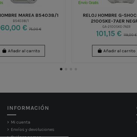
is
Envío Gratis
HOMBRE MAREA B54038/1
RELOJ HOMBRE G-SHOC
2100SKE-7AER NEG
B54038/1
60,00 €
GA-2100SKE-7AER
75,00 €
101,15 €
119,00 €
Añadir al carrito
Añadir al carrito
INFORMACIÓN
Mi cuenta
Envíos y devoluciones