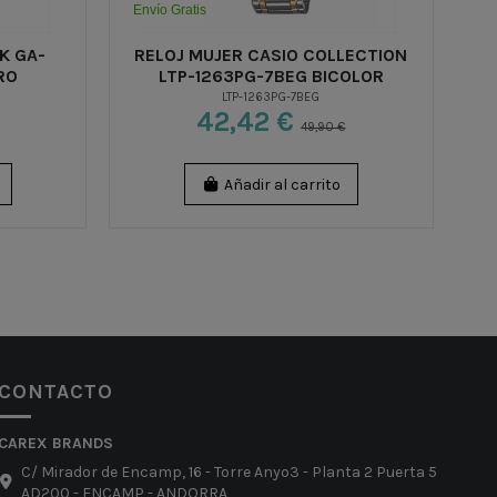
Envío Gratis
En
K GA-
RELOJ MUJER CASIO COLLECTION
RO
LTP-1263PG-7BEG BICOLOR
LTP-1263PG-7BEG
42,42 €
49,90 €
Añadir al carrito
CONTACTO
CAREX BRANDS
C/ Mirador de Encamp, 16 - Torre Anyo3 - Planta 2 Puerta 5
AD200 - ENCAMP - ANDORRA