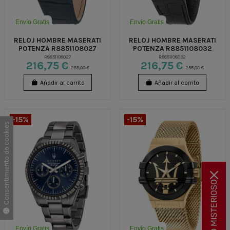
Envío Gratis
Envío Gratis
RELOJ HOMBRE MASERATI
RELOJ HOMBRE MASERATI
POTENZA R8851108027
POTENZA R8851108032
R8851108027
R8851108032
216,75 €
216,75 €
255,00 €
255,00 €
Añadir al carrito
Añadir al carrito
-15%
-15%
Consentimiento de cookies
🎁 REGALO MISTERIOSO
Envío Gratis
Envío Gratis