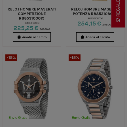
RELOJ HOMBRE MASERATI
RELOJ HOMBRE MASERATI
COMPETIZIONE
POTENZA R8853108006
R8853100019
R8853108006
254,15 €
R8853100019
299,00 €
225,25 €
265,00 €
Añadir al carrito
Añadir al carrito
-15%
-15%
Envío Gratis
Envío Gratis