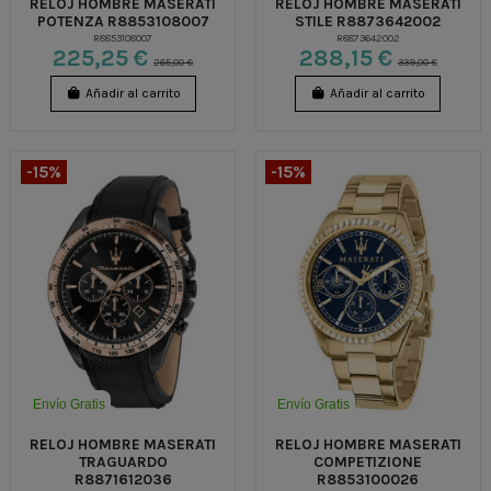
RELOJ HOMBRE MASERATI
RELOJ HOMBRE MASERATI
POTENZA R8853108007
STILE R8873642002
R8853108007
R8873642002
225,25 €
288,15 €
265,00 €
339,00 €
Añadir al carrito
Añadir al carrito
-15%
-15%
Envío Gratis
Envío Gratis
RELOJ HOMBRE MASERATI
RELOJ HOMBRE MASERATI
TRAGUARDO
COMPETIZIONE
R8871612036
R8853100026