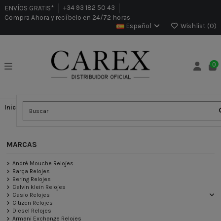
ENVÍOS GRATIS*
+34 93 182 50 43
Compra Ahora y recíbelo en 24/72 horas
Español
Wishlist (
0
)
0
Inicio
Relojes
MARCAS
Maserati Relojes
MARCAS
André Mouche Relojes
Barça Relojes
Bering Relojes
Calvin klein Relojes
Casio Relojes
Citizen Relojes
Diesel Relojes
Armani Exchange Relojes