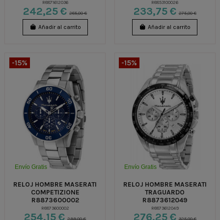
R8871612036
R8853100026
242,25 €
233,75 €
285,00 €
275,00 €
Añadir al carrito
Añadir al carrito
-15%
-15%
Envío Gratis
Envío Gratis
RELOJ HOMBRE MASERATI
RELOJ HOMBRE MASERATI
COMPETIZIONE
TRAGUARDO
R8873600002
R8873612049
R8873600002
R8873612049
254,15 €
276,25 €
299,00 €
325,00 €