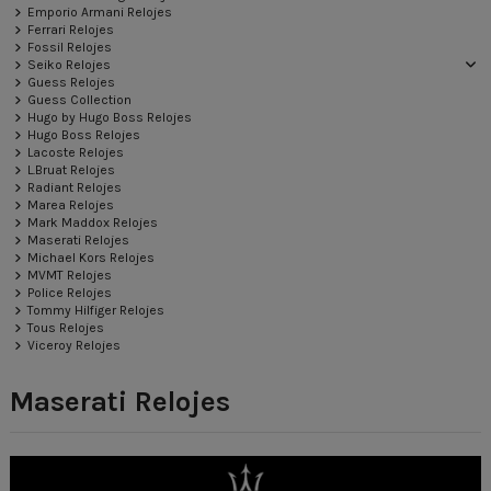
Emporio Armani Relojes
Ferrari Relojes
Fossil Relojes
Seiko Relojes
Guess Relojes
Guess Collection
Hugo by Hugo Boss Relojes
Hugo Boss Relojes
Lacoste Relojes
L.Bruat Relojes
Radiant Relojes
Marea Relojes
Mark Maddox Relojes
Maserati Relojes
Michael Kors Relojes
MVMT Relojes
Police Relojes
Tommy Hilfiger Relojes
Tous Relojes
Viceroy Relojes
Maserati Relojes