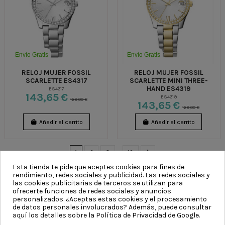
Envío Gratis
Envío Gratis
RELOJ MUJER FOSSIL
RELOJ MUJER FOSSIL
SCARLETTE ES4317
SCARLETTE MINI THREE-
HAND ES4319
ES4317
143,65 €
ES4319
169,00 €
143,65 €
169,00 €
Añadir al carrito
Añadir al carrito
1
2
3
…
12
Esta tienda te pide que aceptes cookies para fines de
rendimiento, redes sociales y publicidad. Las redes sociales y
las cookies publicitarias de terceros se utilizan para
ofrecerte funciones de redes sociales y anuncios
CATEGORÍAS
personalizados. ¿Aceptas estas cookies y el procesamiento
de datos personales involucrados? Además, puede consultar
aquí
los detalles sobre la Política de Privacidad de Google.
INFORMACIÓN