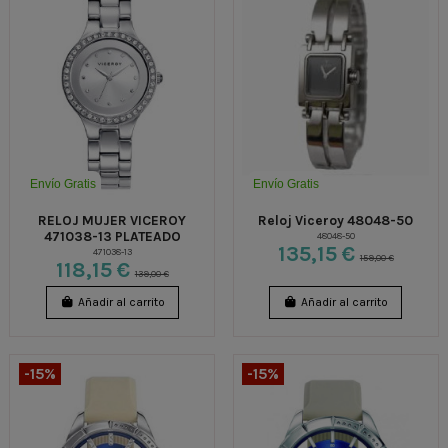
Envío Gratis
Envío Gratis
RELOJ MUJER VICEROY
Reloj Viceroy 48048-50
471038-13 PLATEADO
48048-50
135,15 €
471038-13
159,00 €
118,15 €
139,00 €
Añadir al carrito
Añadir al carrito
-15%
-15%