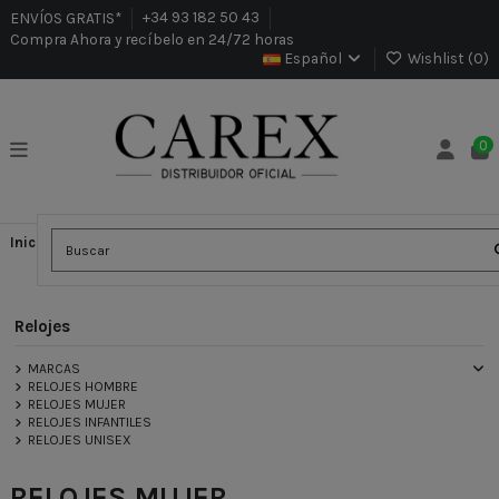
ENVÍOS GRATIS*
+34 93 182 50 43
Compra Ahora y recíbelo en 24/72 horas
Español
Wishlist (
0
)
0
Inicio
Relojes
RELOJES MUJER
Relojes
MARCAS
RELOJES HOMBRE
RELOJES MUJER
RELOJES INFANTILES
RELOJES UNISEX
RELOJES MUJER