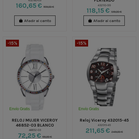
PLATEADO
432180-05
160,65 €
432110-99
189,00 €
118,15 €
139,00 €
Añadir al carrito
Añadir al carrito
-15%
-15%
Envío Gratis
Envío Gratis
RELOJ MUJER VICEROY
Reloj Viceroy 432015-45
46852-03 BLANCO
432015-45
211,65 €
46852-03
249,00 €
72,25 €
85,00 €