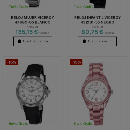
Envío Gratis
Envío Gratis
RELOJ MUJER VICEROY
RELOJ INFANTIL VICEROY
47680-05 BLANCO
432181-55 NEGRO
47680-05
432181-55
135,15 €
80,75 €
159,00 €
95,00 €
Añadir al carrito
Añadir al carrito
-15%
-15%
Envío Gratis
Envío Gratis