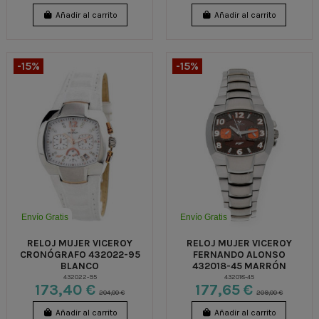
Añadir al carrito
Añadir al carrito
-15%
-15%
Envío Gratis
Envío Gratis
RELOJ MUJER VICEROY
RELOJ MUJER VICEROY
CRONÓGRAFO 432022-95
FERNANDO ALONSO
BLANCO
432018-45 MARRÓN
432022-95
432018-45
173,40 €
177,65 €
204,00 €
209,00 €
Añadir al carrito
Añadir al carrito