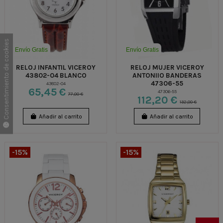
Consentimiento de cookies
Envío Gratis
Envío Gratis
RELOJ INFANTIL VICEROY
RELOJ MUJER VICEROY
43802-04 BLANCO
ANTONIIO BANDERAS
47306-55
43802-04
65,45 €
47306-55
77,00 €
112,20 €
132,00 €
Añadir al carrito
Añadir al carrito
-15%
-15%