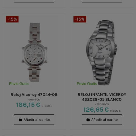
-15%
-15%
Envío Gratis
Envío Gratis
Reloj Viceroy 47044-08
RELOJ INFANTIL VICEROY
432028-05 BLANCO
47044-08
186,15 €
432028-05
219,00 €
126,65 €
149,00 €
Añadir al carrito
Añadir al carrito