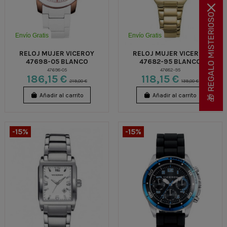
🎁 REGALO MISTERIOSO
Envío Gratis
Envío Gratis
RELOJ MUJER VICEROY
RELOJ MUJER VICEROY
47698-05 BLANCO
47682-95 BLANCO
47698-05
47682-95
186,15 €
118,15 €
219,00 €
139,00 €
Añadir al carrito
Añadir al carrito
-15%
-15%