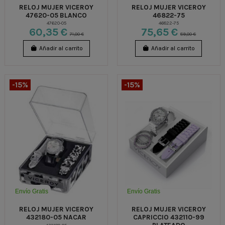
RELOJ MUJER VICEROY
RELOJ MUJER VICEROY
47620-05 BLANCO
46822-75
47620-05
46822-75
60,35 €
75,65 €
71,00 €
89,00 €
Añadir al carrito
Añadir al carrito
-15%
-15%
Envío Gratis
Envío Gratis
RELOJ MUJER VICEROY
RELOJ MUJER VICEROY
432180-05 NACAR
CAPRICCIO 432110-99