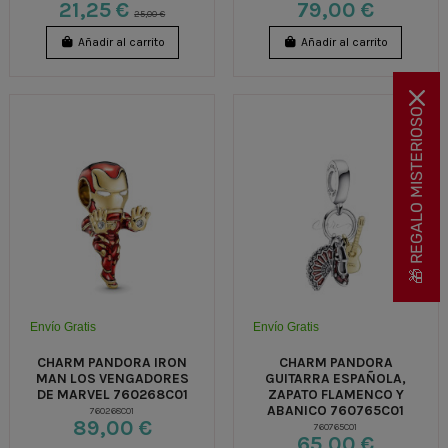
21,25 €
79,00 €
25,00 €
Añadir al carrito
Añadir al carrito
🎁 REGALO MISTERIOSO
Envío Gratis
Envío Gratis
CHARM PANDORA IRON
CHARM PANDORA
MAN LOS VENGADORES
GUITARRA ESPAÑOLA,
DE MARVEL 760268C01
ZAPATO FLAMENCO Y
ABANICO 760765C01
760268C01
89,00 €
760765C01
65,00 €