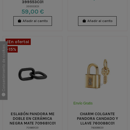
399553C01
399553C01
59,00 €
Añadir al carrito
Añadir al carrito
¡En oferta!
Consentimiento de cookies
-15%
Envío Gratis
ESLABÓN PANDORA ME
CHARM COLGANTE
DOBLE EN CERÁMICA
PANDORA CANDADO Y
NEGRA MATE 709681C01
LLAVE 760088C01
709681C01
760088C01