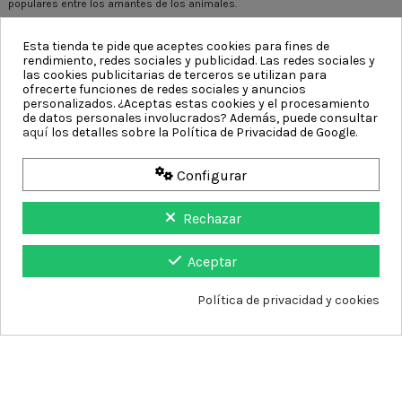
populares entre los amantes de los animales.
Eventos y Logros
Esta tienda te pide que aceptes cookies para fines de
Graduaciones
rendimiento, redes sociales y publicidad. Las redes sociales y
Charms que conmemoran logros importantes como graduaciones son
las cookies publicitarias de terceros se utilizan para
ideales para celebrar estos momentos significativos.
ofrecerte funciones de redes sociales y anuncios
personalizados. ¿Aceptas estas cookies y el procesamiento
Bodas y Cumpleaños
de datos personales involucrados? Además, puede consultar
También puedes encontrar charms que representan bodas, aniversarios y
aquí
los detalles sobre la Política de Privacidad de Google.
cumpleaños, perfectos para recordar esos días especiales.
Fe y Creencias
Configurar
Símbolos Religiosos
Algunos charms tienen símbolos religiosos como cruces o estrellas de
Rechazar
David, representando la fe y las creencias personales del usuario.
Materiales y Detalles de los Charms Pandora
Aceptar
Los charms Pandora están hechos de varios materiales, incluyendo plata de
ley, oro y piedras preciosas. Muchos tienen detalles adicionales como
esmalte y pavé de circonitas cúbicas, agregando un toque de brillo y
Política de privacidad y cookies
elegancia.
Personaliza tu Colección de Charms Pandora
Combina diferentes charms para crear una pulsera o collar único que cuente
tu historia personal. Los charms Pandora te permiten llevar contigo recuerdos
y emociones de una manera elegante y significativa.