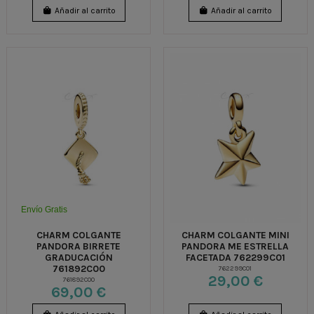
Añadir al carrito
Añadir al carrito
Envío Gratis
CHARM COLGANTE
CHARM COLGANTE MINI
PANDORA BIRRETE
PANDORA ME ESTRELLA
GRADUCACIÓN
FACETADA 762299C01
761892C00
762299C01
29,00 €
761892C00
69,00 €