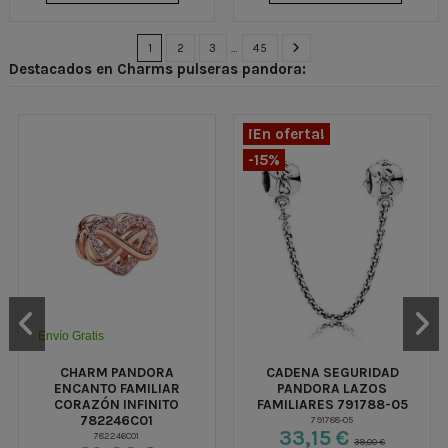
1
2
3
…
45
Destacados en Charms pulseras pandora:
¡En oferta!
-15%
Envío Gratis
CHARM PANDORA
CADENA SEGURIDAD
ENCANTO FAMILIAR
PANDORA LAZOS
CORAZÓN INFINITO
FAMILIARES 791788-05
782246C01
791788-05
33,15 €
782246C01
39,00 €