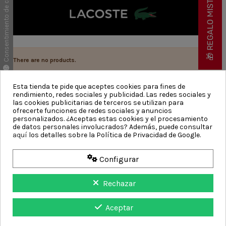
🎁 REGALO MISTERIOSO
Consentimiento de cookies
There are no products.
Esta tienda te pide que aceptes cookies para fines de
rendimiento, redes sociales y publicidad. Las redes sociales y
las cookies publicitarias de terceros se utilizan para
ofrecerte funciones de redes sociales y anuncios
CATEGORÍAS
personalizados. ¿Aceptas estas cookies y el procesamiento
de datos personales involucrados? Además, puede consultar
aquí
los detalles sobre la Política de Privacidad de Google.
INFORMACIÓN
Configurar
CONTACTO
Rechazar
Aceptar
Aviso Legal
Política de Privacidad
Politica de
©
2026
Carex Brands |
|
|