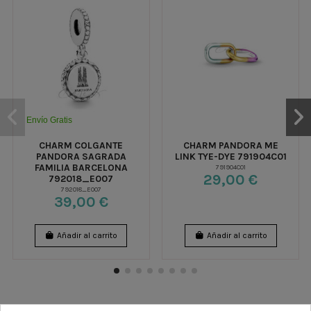
Envío Gratis
CHARM COLGANTE
CHARM PANDORA ME
PANDORA SAGRADA
LINK TYE-DYE 791904C01
FAMILIA BARCELONA
791904C01
29,00 €
792018_E007
792018_E007
39,00 €
Añadir al carrito
Añadir al carrito