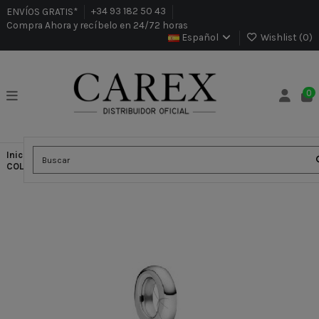
ENVÍOS GRATIS*
+34 93 182 50 43
Compra Ahora y recíbelo en 24/72 horas
Español
Wishlist (
0
)
0
Inicio
Joyería Pandora
Charms Pandora
CHARM
COLGANTE MINI PANDORA ME ARCOÍRIS 798390NRGMX