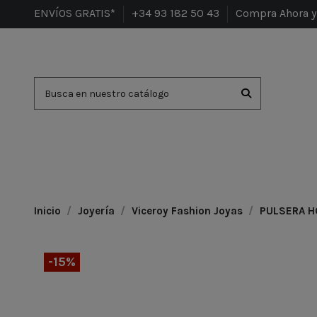
ENVÍOS GRATIS*
+34 93 182 50 43
Compra Ahora y 
Inicio
Joyería
Viceroy Fashion Joyas
PULSERA H
-15%