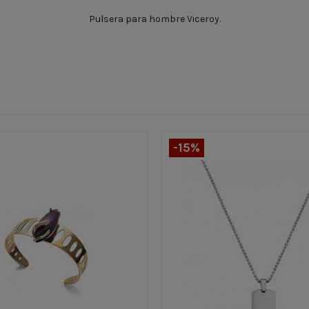
Pulsera para hombre Viceroy.
-15%