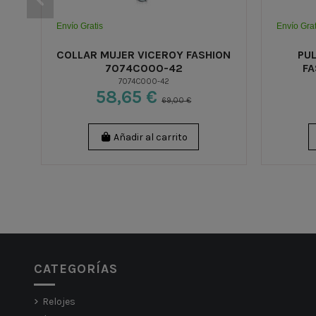
Envío Gratis
Envío Grat
COLLAR MUJER VICEROY FASHION
PU
7074C000-42
FA
7074C000-42
58,65 €
69,00 €
Añadir al carrito
CATEGORÍAS
Relojes