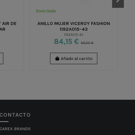
Envío Gratis
En
 AIR DE
ANILLO MUJER VICEROY FASHION
TAR
1192A015-43
1192A015-43
84,15 €
99,00 €
Añadir al carrito
CONTACTO
CAREX BRANDS