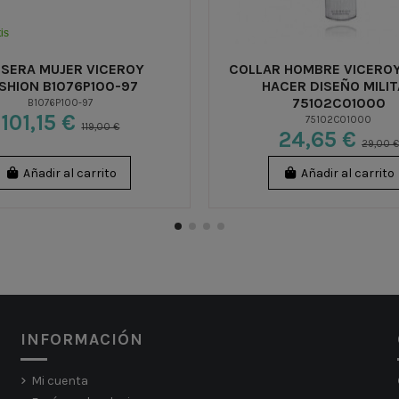
is
LSERA MUJER VICEROY
COLLAR HOMBRE VICEROY
SHION B1076P100-97
HACER DISEÑO MILI
75102C01000
B1076P100-97
101,15 €
75102C01000
119,00 €
24,65 €
29,00 €
Añadir al carrito
Añadir al carrito
INFORMACIÓN
Mi cuenta