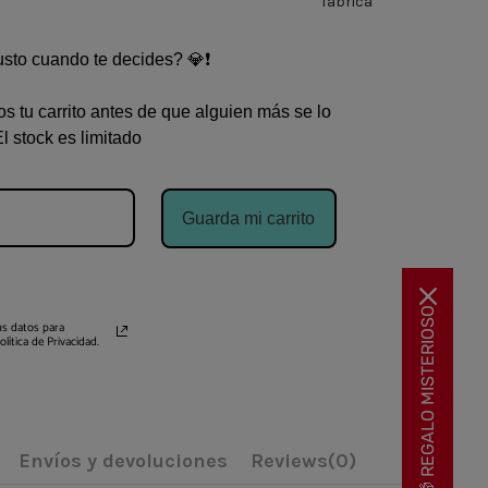
fabrica
justo cuando te decides? 💎❗
s tu carrito antes de que alguien más se lo
El stock es limitado
Guarda mi carrito
🎁 REGALO MISTERIOSO
s datos para
ítica de Privacidad.
Envíos y devoluciones
Reviews
(0)