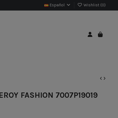
Español
Wishlist (
0
)
EROY FASHION 7007P19019