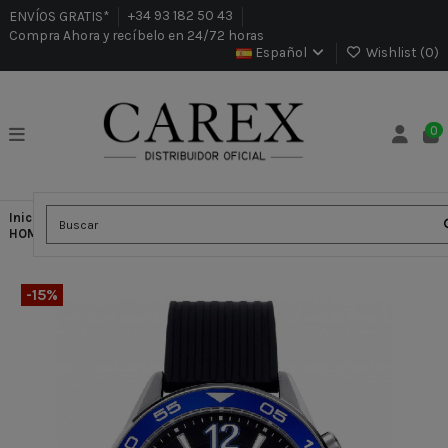
ENVÍOS GRATIS*
+34 93 182 50 43
Compra Ahora y recíbelo en 24/72 horas
Español
Wishlist (
0
)
0
Inicio
Relojes
MARCAS
Viceroy Relojes
RELOJ
HOMBRE VICEROY 40431-35 NEGRO
-15%