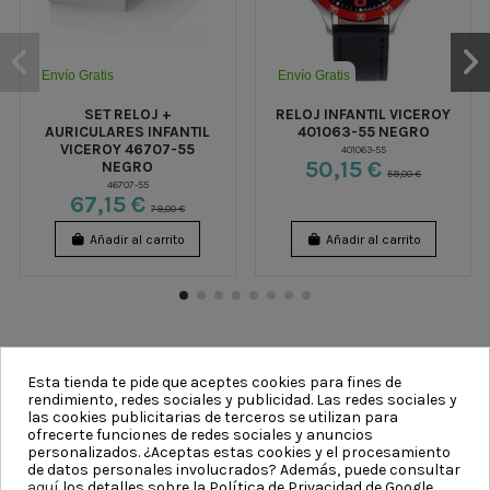
Envío Gratis
Envío Gratis
SET RELOJ +
RELOJ INFANTIL VICEROY
AURICULARES INFANTIL
401063-55 NEGRO
VICEROY 46707-55
401063-55
50,15 €
NEGRO
59,00 €
46707-55
67,15 €
79,00 €
Añadir al carrito
Añadir al carrito
Esta tienda te pide que aceptes cookies para fines de
rendimiento, redes sociales y publicidad. Las redes sociales y
las cookies publicitarias de terceros se utilizan para
CATEGORÍAS
ofrecerte funciones de redes sociales y anuncios
personalizados. ¿Aceptas estas cookies y el procesamiento
de datos personales involucrados? Además, puede consultar
INFORMACIÓN
aquí
los detalles sobre la Política de Privacidad de Google.