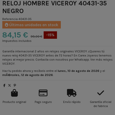
RELOJ HOMBRE VICEROY 40431-35
NEGRO
Referencia
40431-35
Últimas unidades en stock
84,15 €
-15%
99,00 €
Impuestos incluidos
Garantía internacional 2 años en relojes originales VICEROY. ¿Quieres tú
nuevo reloj 40431-35 VICEROY antes de 72 horas? En Carex Joyeros tenemos
relojes al mejor precio. Contacta con nosotros por Whatsapp.
Ver más relojes
VICEROY
.
Haz tu pedido ahora y recíbelo entre el
lunes, 10 de agosto de 2026
y el
miÃ©rcoles, 12 de agosto de 2026
.
Producto original
Pago seguro
Envío rápido
Garantía oficial
de fabrica